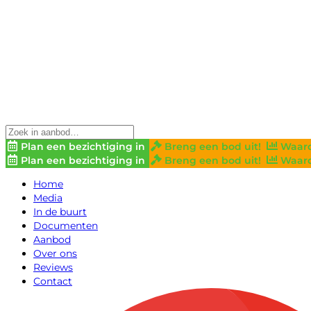
Plan een bezichtiging in
Breng een bod uit!
Waard
Plan een bezichtiging in
Breng een bod uit!
Waard
Home
Media
In de buurt
Documenten
Aanbod
Over ons
Reviews
Contact