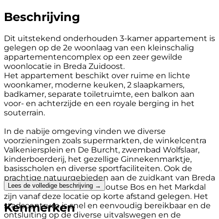
Beschrijving
Dit uitstekend onderhouden 3-kamer appartement is
gelegen op de 2e woonlaag van een kleinschalig
appartementencomplex op een zeer gewilde
woonlocatie in Breda Zuidoost.
Het appartement beschikt over ruime en lichte
woonkamer, moderne keuken, 2 slaapkamers,
badkamer, separate toiletruimte, een balkon aan
voor- en achterzijde en een royale berging in het
souterrain.
In de nabije omgeving vinden we diverse
voorzieningen zoals supermarkten, de winkelcentra
Valkeniersplein en De Burcht, zwembad Wolfslaar,
kinderboerderij, het gezellige Ginnekenmarktje,
basisscholen en diverse sportfaciliteiten. Ook de
prachtige natuurgebieden aan de zuidkant van Breda
Lees de volledige beschrijving →
zoals het Mastbos, Ulvenhoutse Bos en het Markdal
zijn vanaf deze locatie op korte afstand gelegen. Het
Kenmerken
stadscentrum is snel en eenvoudig bereikbaar en de
ontsluiting op de diverse uitvalswegen en de