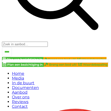
Plan een bezichtiging in
Breng een bod uit!
Waardebepaling
Plan een bezichtiging in
Breng een bod uit!
Waardebepaling
Home
Media
In de buurt
Documenten
Aanbod
Over ons
Reviews
Contact