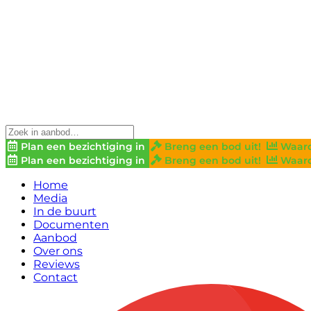
Plan een bezichtiging in
Breng een bod uit!
Waard
Plan een bezichtiging in
Breng een bod uit!
Waard
Home
Media
In de buurt
Documenten
Aanbod
Over ons
Reviews
Contact