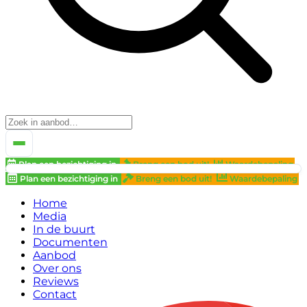
Plan een bezichtiging in
Breng een bod uit!
Waardebepaling
Plan een bezichtiging in
Breng een bod uit!
Waardebepaling
Home
Media
In de buurt
Documenten
Aanbod
Over ons
Reviews
Contact